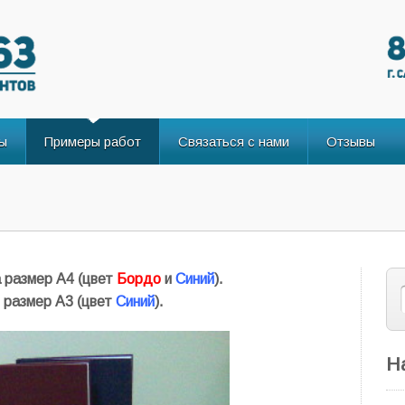
ы
Примеры работ
Связаться с нами
Отзывы
 размер А4
(цвет
Бордо
и
Синий
).
 размер А3
(цвет
Синий
).
Н