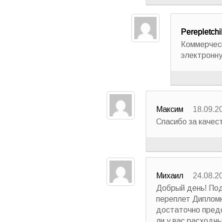
Perepletchi
Коммерчес
электронну
Максим
18.09.2
Спасибо за качес
Михаил
24.08.2
Добрый день! Под
переплет Дипломн
достаточно пред
ли у вас расходн