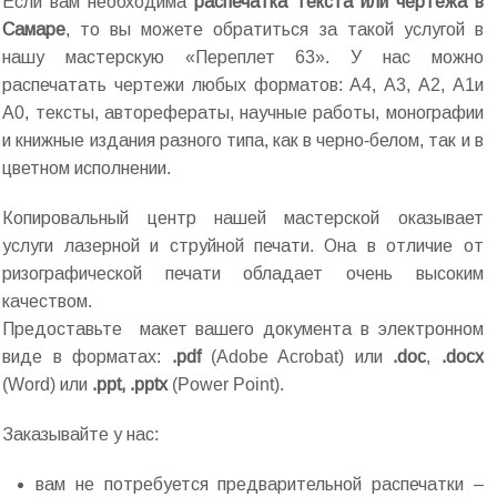
Если вам необходима
распечатка текста или чертежа в
Самаре
, то вы можете обратиться за такой услугой в
нашу мастерскую «Переплет 63». У нас можно
распечатать чертежи любых форматов: А4, А3, А2, А1и
А0, тексты, авторефераты, научные работы, монографии
и книжные издания разного типа, как в черно-белом, так и в
цветном исполнении.
Копировальный центр нашей мастерской оказывает
услуги лазерной и струйной печати. Она в отличие от
ризографической печати обладает очень высоким
качеством.
Предоставьте макет вашего документа в электронном
виде в форматах:
.pdf
(Adobe Acrobat) или
.doc
,
.docx
(Word) или
.ppt, .pptx
(Power Point).
Заказывайте у нас:
вам не потребуется предварительной распечатки –