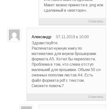
Макет можно принести в .png или
сделанный в «векторе».
Ответить
Александр
07.11.2019 в 10:00
Здравствуйте.
Распечатал нужную кн­игу по
математике для внуков брошюрами
формата А5. Хотел бы переплести.
Пробле­ма в том, что слева от­ступ
маленький для прошивки. Объем 50 сл­
оженных пополам лист­ов А4. Есть
файл формата pdf с текс­том.
Сможете помочь?
Ответить