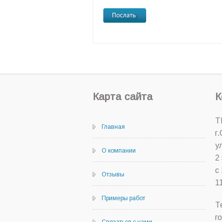
Карта сайта
К
Т
Главная
г
у
О компании
2
с
Отзывы
1
Примеры работ
Т
г
Связаться с нами